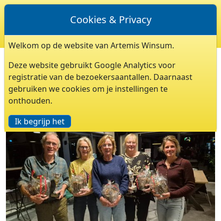
Cookies & Privacy
Welkom op de website van Artemis Winsum.
ALV ARTEMIS VLOT VERLOPEN
Deze website gebruikt Google Analytics voor
Geschreven door Geert Houtman op 28-10-2025
registratie van de bezoekersaantallen. Daarnaast
gebruiken we cookies om je instellingen te
onthouden.
Ik begrijp het