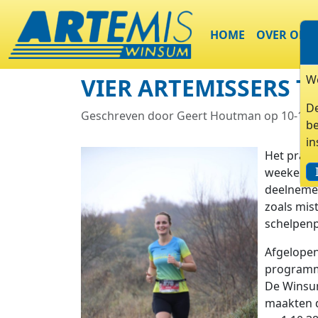
HOME
OVER ONS
We
VIER ARTEMISSERS 
De
Geschreven door Geert Houtman op 10-11-
be
in
Het prach
weekend in
deelnemer
zoals mist
schelpenp
Afgelopen
programma
De Winsum
maakten d