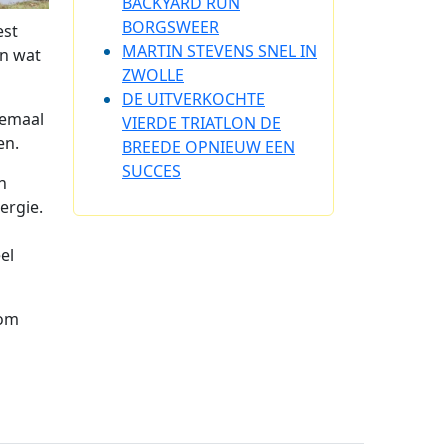
BACKYARD RUN
BORGSWEER
est
MARTIN STEVENS SNEL IN
en wat
ZWOLLE
DE UITVERKOCHTE
lemaal
VIERDE TRIATLON DE
en.
BREEDE OPNIEUW EEN
SUCCES
n
ergie.
el
 om