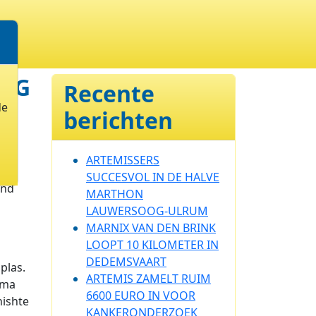
OOG
Recente
de
berichten
ARTEMISSERS
de
SUCCESVOL IN DE HALVE
and
MARTHON
LAUWERSOOG-ULRUM
MARNIX VAN DEN BRINK
LOOPT 10 KILOMETER IN
DEDEMSVAART
plas.
ARTEMIS ZAMELT RUIM
ema
6600 EURO IN VOOR
nishte
KANKERONDERZOEK