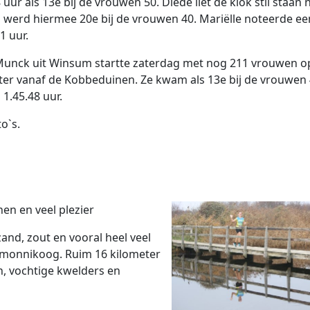
 uur als 13e bij de vrouwen 50. Diede liet de klok stil staan 
n werd hiermee 20e bij de vrouwen 40. Mariëlle noteerde een
1 uur.
unck uit Winsum startte zaterdag met nog 211 vrouwen o
ter vanaf de Kobbeduinen. Ze kwam als 13e bij de vrouwen
 1.45.48 uur.
o`s.
en en veel plezier
and, zout en vooral heel veel
iermonnikoog. Ruim 16 kilometer
, vochtige kwelders en