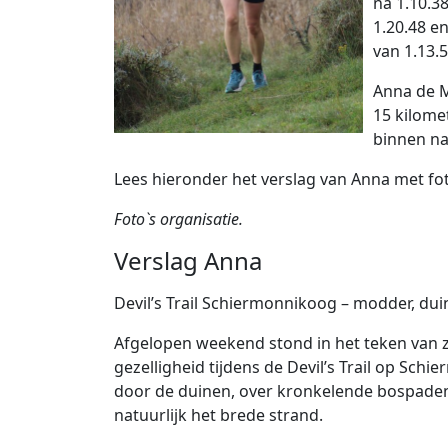
na 1.10.38
1.20.48 e
van 1.13.5
Anna de M
15 kilome
binnen na
Lees hieronder het verslag van Anna met fot
Foto`s organisatie.
Verslag Anna
Devil’s Trail Schiermonnikoog – modder, duin
Afgelopen weekend stond in het teken van z
gezelligheid tijdens de Devil’s Trail op Sch
door de duinen, over kronkelende bospaden
natuurlijk het brede strand.