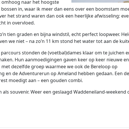
het omhoog naar het hoogste
e bossen in, waar ik meer dan eens over een boomstam mo
over het strand waren dan ook een heerlijke afwisseling: ev
cht in overvloed.
o’n tien graden en bijna windstil, echt perfect loopweer. He
ven we niet – na zo’n 11 km stond het water tot aan de kuit
 parcours stonden de (voetbal)dames klaar om te juichen e
 maken. Hun aanmoedigingen gaven keer op keer nieuwe en
 met dezelfde groep waarmee we ook de Bereloop op
ing en de Adventurerun op Ameland hebben gedaan. Een de
 rest moedigt aan – een gouden combi.
ijn als souvenir. Weer een geslaagd Waddeneiland-weekend