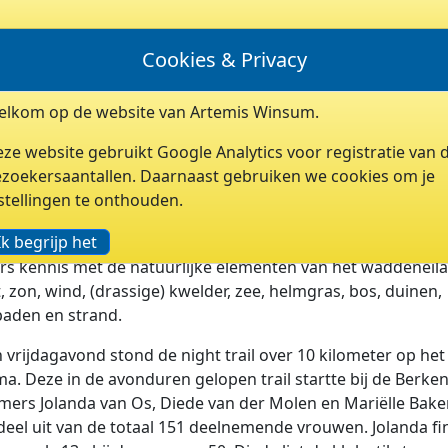
LEDEN
ARCHIEF
LINKS
INLOGGEN
Cookies & Privacy
lkom op de website van Artemis Winsum.
TRAILEN OP SCHIERMONNIK
ze website gebruikt Google Analytics voor registratie van 
2025
zoekersaantallen. Daarnaast gebruiken we cookies om je
stellingen te onthouden.
tige waddeneiland Schiermonnikoog stond het afgelopen
Ik begrijp het
 het teken van de Devil`s Trail. Tijdens deze trail maakten 
s kennis met de natuurlijke elementen van het waddeneil
, zon, wind, (drassige) kwelder, zee, helmgras, bos, duinen,
aden en strand.
 vrijdagavond stond de night trail over 10 kilometer op het
. Deze in de avonduren gelopen trail startte bij de Berken
ers Jolanda van Os, Diede van der Molen en Mariëlle Bak
eel uit van de totaal 151 deelnemende vrouwen. Jolanda fi