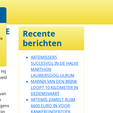
LE
Recente
de
berichten
 de
ARTEMISSERS
SUCCESVOL IN DE HALVE
MARTHON
 Hij
LAUWERSOOG-ULRUM
veld
MARNIX VAN DEN BRINK
LOOPT 10 KILOMETER IN
 van
DEDEMSVAART
m
ARTEMIS ZAMELT RUIM
lgens
6600 EURO IN VOOR
ijn
KANKERONDERZOEK