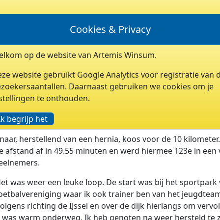
LEDEN
ARCHIEF
LINKS
INLOGGEN
Cookies & Privacy
lkom op de website van Artemis Winsum.
 DE WESTENHOLTERUN ZWOL
ze website gebruikt Google Analytics voor registratie van 
025
zoekersaantallen. Daarnaast gebruiken we cookies om je
stellingen te onthouden.
evens was gisteravond een van de ruim 750 deelnemers op
Ik begrijp het
fstanden van de Westenholterun in zijn woonplaats Zwolle.
naar, herstellend van een hernia, koos voor de 10 kilometer.
e afstand af in 49.55 minuten en werd hiermee 123e in een 
eelnemers.
Het was weer een leuke loop. De start was bij het sportpark
oetbalvereniging waar ik ook trainer ben van het jeugdtea
lgens richting de IJssel en over de dijk hierlangs om vervo
t was warm onderweg. Ik heb genoten na weer hersteld te z