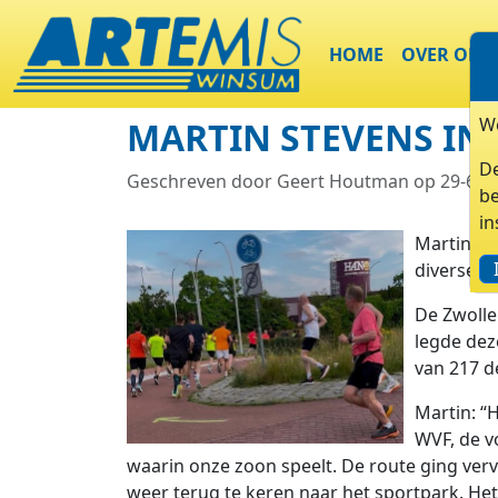
HOME
OVER ONS
We
MARTIN STEVENS IN
De
Geschreven door Geert Houtman op 29-6-2
be
in
Martin St
diverse a
De Zwolle
legde dez
van 217 d
Martin: “
WVF, de v
waarin onze zoon speelt. De route ging vervo
weer terug te keren naar het sportpark. He